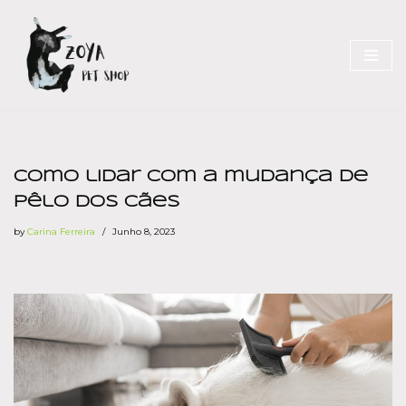
Skip
to
content
Como lidar com a mudança de
pêlo dos cães
by
Carina Ferreira
Junho 8, 2023