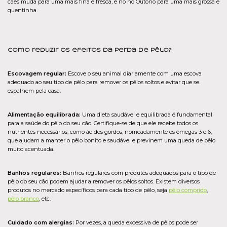
cães muda para uma mais fina e fresca, e no no Outono para uma mais grossa e
quentinha.
Como reduzir os efeitos da perda de pêlo?
Escovagem regular:
Escove o seu animal diariamente com uma escova
adequado ao seu tipo de pêlo para remover os pêlos soltos e evitar que se
espalhem pela casa.
Alimentação equilibrada:
Uma dieta saudável e equilibrada é fundamental
para a saúde do pêlo do seu cão. Certifique-se de que ele recebe todos os
nutrientes necessários, como ácidos gordos, nomeadamente os ómegas 3 e 6,
que ajudam a manter o pêlo bonito e saudável e previnem uma queda de pêlo
muito acentuada.
Banhos regulares:
Banhos regulares com produtos adequados para o tipo de
pêlo do seu cão podem ajudar a remover os pêlos soltos. Existem diversos
produtos no mercado específicos para cada tipo de pêlo, seja
pêlo comprido
,
pêlo branco
, etc.
Cuidado com alergias:
Por vezes, a queda excessiva de pêlos pode ser