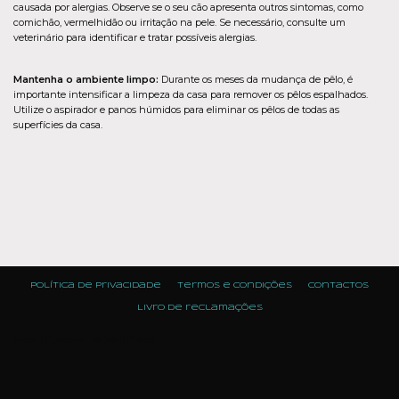
causada por alergias. Observe se o seu cão apresenta outros sintomas, como
comichão, vermelhidão ou irritação na pele. Se necessário, consulte um
veterinário para identificar e tratar possíveis alergias.
Mantenha o ambiente limpo:
Durante os meses da mudança de pêlo, é
importante intensificar a limpeza da casa para remover os pêlos espalhados.
Utilize o aspirador e panos húmidos para eliminar os pêlos de todas as
superfícies da casa.
Política de Privacidade
Termos e condições
Contactos
Livro de reclamações
Neve
| Powered by
WordPress