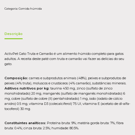
Categoria:
Comida húmida
Descrição
ActivPet Gato Truta e Camarão é um alimento húmido completo para gatos
adultos. A receita deste paté com truta e camarão vai fazer as delícias do seu
gato.
Composição:
carnes e subprodutos animais (48%), peixes e subprodutos de
peixes (4% truta), moluscos e crustáceos (4% camarão), substâncias minerais.
Aditivos nutritivos por kg:
taurina 450 mg, zinco (sulfato de zinco
monohidratado) 20 mg, manganês (sulfato de manganês monohidratado) 6
mg, cobre (sulfato de cobre (II) pentahidratado) 1 mg, iodo (iodato de cálcio
anidro) 0.5 mg, vitamina D3 (colecalciferol) 75 UI, vitamina E (acetato de dl-alfa-
tocoferol) 30 mg.
Constituintes analíticos:
Proteína bruta: 9%; matéria gorda bruta: 7%; fibra
bruta: 0.4%; cinza bruta: 2.5%; humidade: 80.5%.