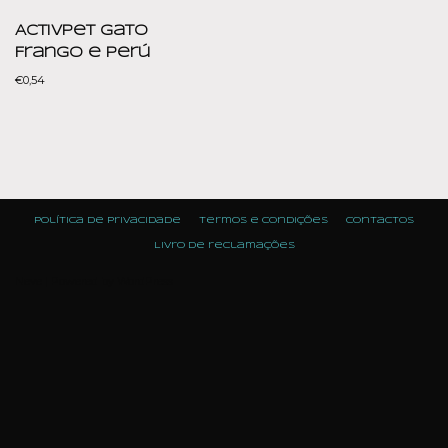
ActivPet Gato
Frango e Perú
€
0,54
Política de Privacidade
Termos e condições
Contactos
Livro de reclamações
Neve
| Powered by
WordPress