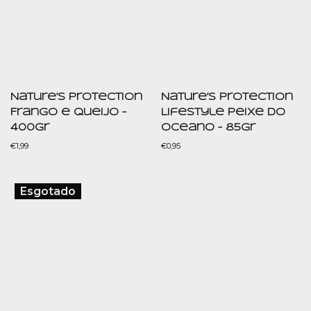
Nature’s Protection
Nature’s Protection
Frango e Queijo –
Lifestyle Peixe do
400gr
Oceano – 85gr
€
1,99
€
0,95
Esgotado