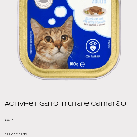
ActivPet Gato Truta e Camarão
€
0,54
REF:
GA.210.5412