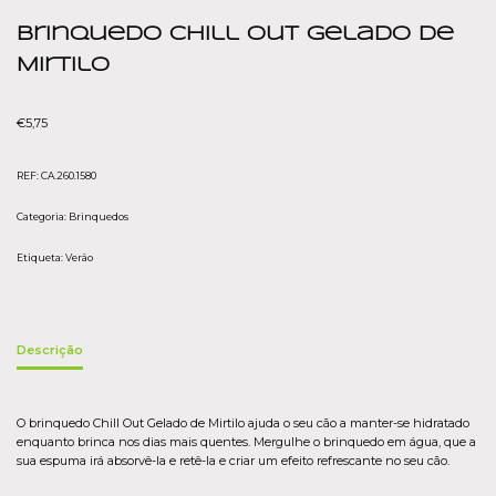
Brinquedo Chill Out Gelado de
Mirtilo
€
5,75
REF:
CA.260.1580
Categoria:
Brinquedos
Etiqueta:
Verão
Descrição
O brinquedo Chill Out Gelado de Mirtilo ajuda o seu cão a manter-se hidratado
enquanto brinca nos dias mais quentes. Mergulhe o brinquedo em água, que a
sua espuma irá absorvê-la e retê-la e criar um efeito refrescante no seu cão.