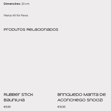
Dimensões:
20 cm
Marca All for Paws.
Produtos Relacionados
Rubber Stick
Brinquedo Manta de
Baunilha
Aconchego Snoozi
€
9,90
€
16,95