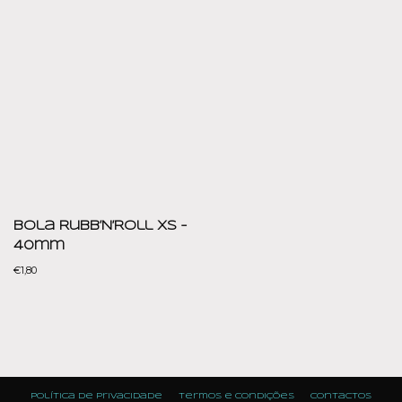
Bola Rubb’N’Roll XS –
40mm
€
1,80
Política de Privacidade
Termos e condições
Contactos