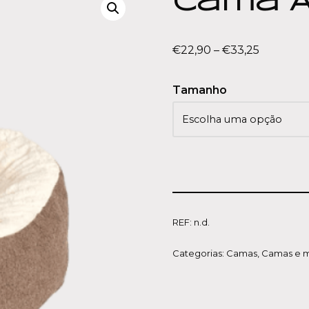
Cama A
€
22,90
–
€
33,25
Tamanho
REF:
n.d.
Categorias:
Camas
,
Camas e 