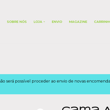
SOBRE NÓS
LOJA
ENVIO
MAGAZINE
CARRINH
 não será possível proceder ao envio de novas encomen