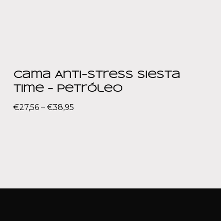
Cama Anti-Stress Siesta
Time – Petróleo
€
27,56
–
€
38,95