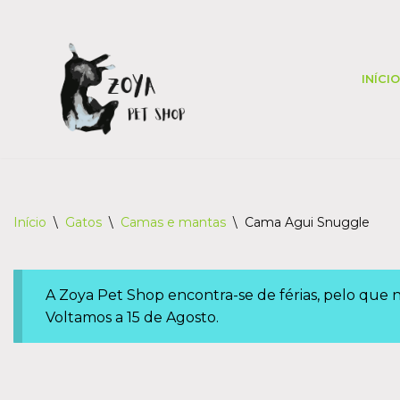
Skip
to
INÍCIO
content
Início
\
Gatos
\
Camas e mantas
\
Cama Agui Snuggle
A Zoya Pet Shop encontra-se de férias, pelo que
Voltamos a 15 de Agosto.