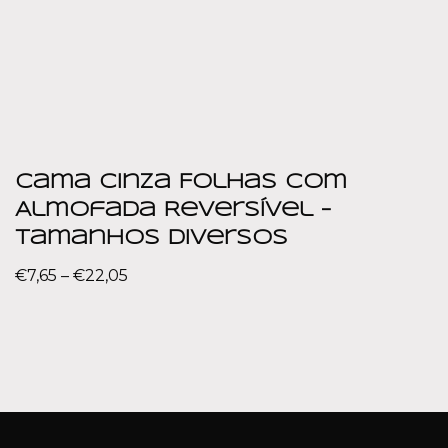
Cama Cinza Folhas com
Almofada Reversível –
Tamanhos diversos
€
7,65
–
€
22,05