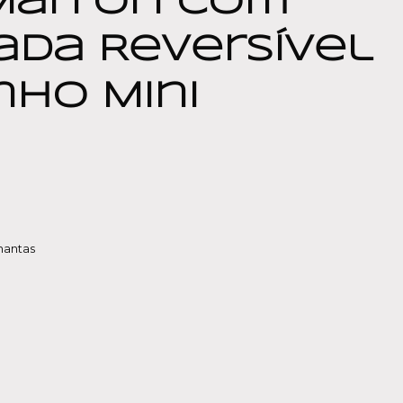
Marron Com
da Reversível
nho Mini
mantas