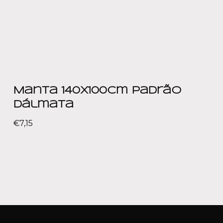
Manta 140x100cm Padrão
Dálmata
€
7,15