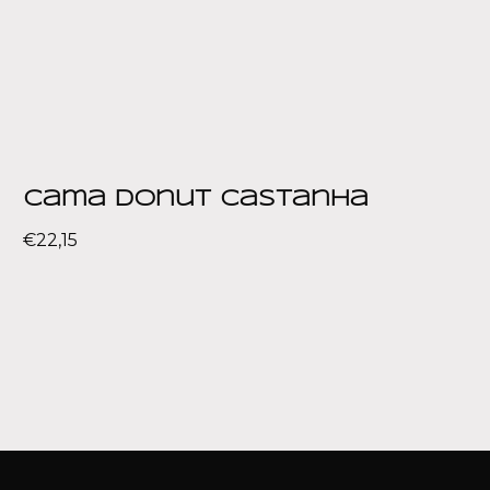
Cama Donut Castanha
€
22,15