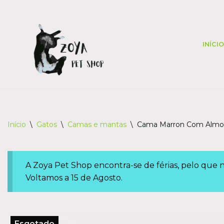
Skip
to
INÍCIO
content
Início
\
Gatos
\
Camas e mantas
\
Cama Marron Com Almofa
A Zoya Pet Shop encontra-se de férias, pelo que
Voltamos a 15 de Agosto.
Esgotado