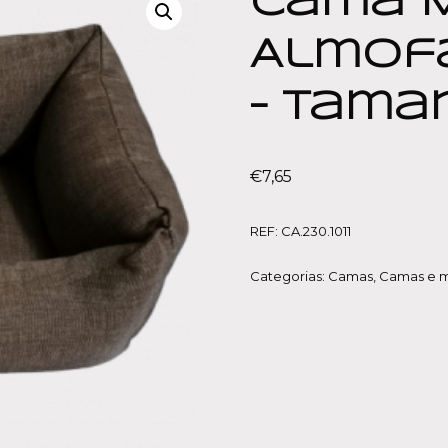
Cama 
Almofa
– Tama
€
7,65
REF:
CA.230.1011
Categorias:
Camas
,
Camas e 