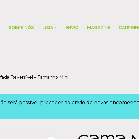
SOBRE NÓS
LOJA
ENVIO
MAGAZINE
CARRINH
da Reversível – Tamanho Mini
 não será possível proceder ao envio de novas encomen