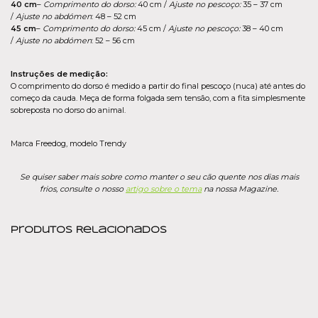
40 cm
–
Comprimento do dorso:
40 cm /
Ajuste no pescoço:
35 – 37 cm
/
Ajuste no abdómen
: 48 – 52 cm
45 cm
–
Comprimento do dorso:
45 cm /
Ajuste no pescoço:
38 – 40 cm
/
Ajuste no abdómen
: 52 – 56 cm
Instruções de medição:
O comprimento do dorso é medido a partir do final pescoço (nuca) até antes do
começo da cauda. Meça de forma folgada sem tensão, com a fita simplesmente
sobreposta no dorso do animal.
Marca Freedog, modelo Trendy
Se quiser saber mais sobre como manter o seu cão quente nos dias mais
frios, consulte o nosso
artigo sobre o tema
na nossa Magazine.
Produtos Relacionados