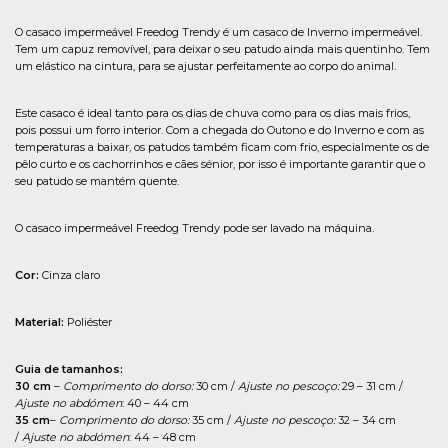
O casaco impermeável Freedog Trendy é um casaco de Inverno impermeável.
Tem um capuz removível, para deixar o seu patudo ainda mais quentinho. Tem
um elástico na cintura, para se ajustar perfeitamente ao corpo do animal.
Este casaco é ideal tanto para os dias de chuva como para os dias mais frios,
pois possui um forro interior. Com a chegada do Outono e do Inverno e com as
temperaturas a baixar, os patudos também ficam com frio, especialmente os de
pêlo curto e os cachorrinhos e cães sénior, por isso é importante garantir que o
seu patudo se mantém quente.
O casaco impermeável Freedog Trendy pode ser lavado na máquina.
Cor:
Cinza claro
Material:
Poliéster
Guia de tamanhos:
30 cm
–
Comprimento do dorso:
30 cm /
Ajuste no pescoço:
29 – 31 cm /
Ajuste no abdómen
: 40 – 44 cm
35 cm
–
Comprimento do dorso:
35 cm /
Ajuste no pescoço:
32 – 34 cm
/
Ajuste no abdómen
: 44 – 48 cm