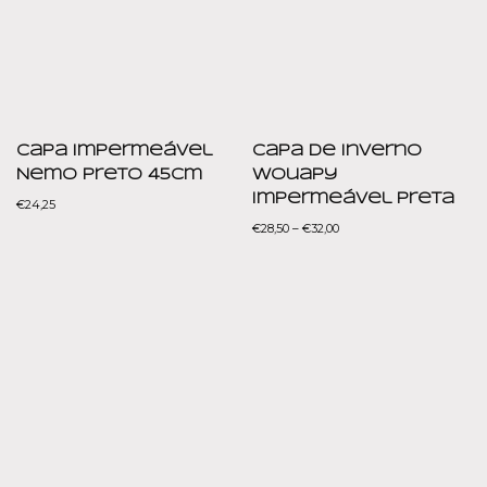
Capa Impermeável
Capa de Inverno
Nemo Preto 45cm
Wouapy
Impermeável Preta
€
24,25
€
28,50
–
€
32,00