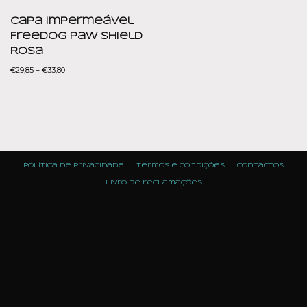
Capa Impermeável
Freedog Paw Shield
Rosa
€
29,85
–
€
33,80
Política de Privacidade
Termos e condições
Contactos
Livro de reclamações
Neve
| Powered by
WordPress