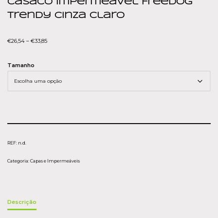
Casaco Impermeável Freedog
Trendy Cinza Claro
€
26,54
–
€
33,85
Tamanho
REF:
n.d.
Categoria:
Capas e Impermeáveis
Descrição