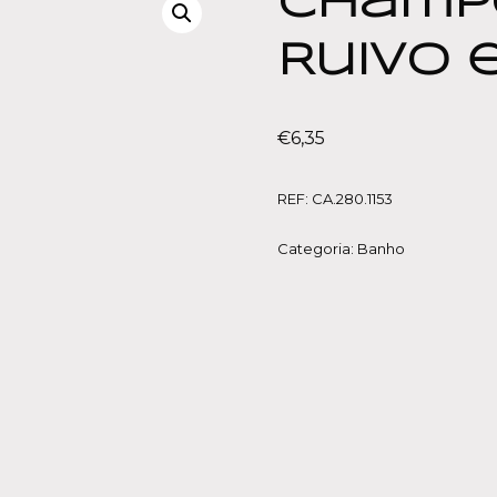
Champ
Ruivo 
€
6,35
REF:
CA.280.1153
Categoria:
Banho