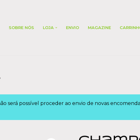
SOBRE NÓS
LOJA
ENVIO
MAGAZINE
CARRINH
o
 não será possível proceder ao envio de novas encomen