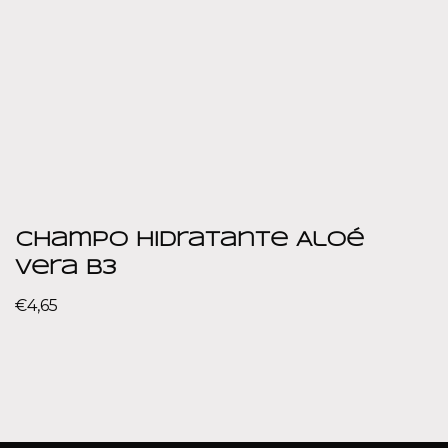
Champo Hidratante Aloé
Vera B3
€
4,65