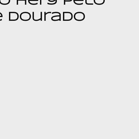
o Héry Pêlo
e Dourado