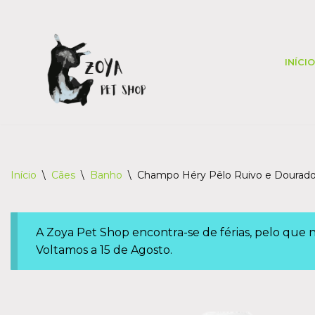
Skip
to
INÍCIO
content
Início
\
Cães
\
Banho
\
Champo Héry Pêlo Ruivo e Dourad
A Zoya Pet Shop encontra-se de férias, pelo que
Voltamos a 15 de Agosto.