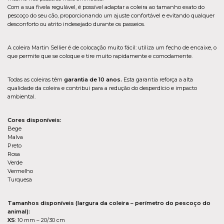
Com a sua fivela regulável, é possível adaptar a coleira ao tamanho exato do
pescoço do seu cão, proporcionando um ajuste confortável e evitando qualquer
desconforto ou atrito indesejado durante os passeios.
A coleira Martin Sellier é de colocação muito fácil: utiliza um fecho de encaixe, o
que permite que se coloque e tire muito rapidamente e comodamente.
Todas as coleiras têm
garantia de 10 anos.
Esta garantia reforça a alta
qualidade da coleira e contribui para a redução do desperdício e impacto
ambiental.
Cores disponíveis:
Bege
Malva
Preto
Rosa
Verde
Vermelho
Turquesa
Tamanhos disponíveis (largura da coleira – perímetro do pescoço do
animal):
XS
: 10 mm – 20/30 cm