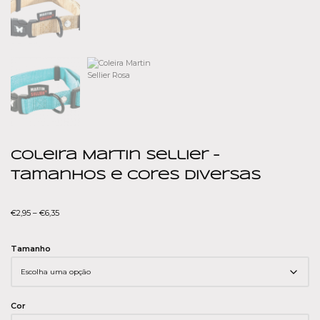
Coleira Martin Sellier –
Tamanhos e cores diversas
€
2,95
–
€
6,35
Tamanho
Cor