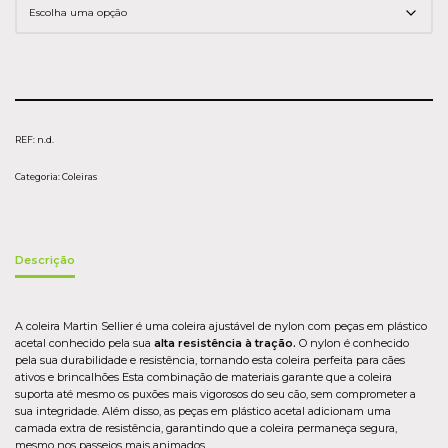
REF:
n.d.
Categoria:
Coleiras
Descrição
A coleira Martin Sellier é uma coleira ajustável de nylon com peças em
plástico
acetal conhecido pela sua
alta resistência à tração.
O nylon é conhecido
pela sua durabilidade e resistência, tornando esta coleira perfeita para cães
ativos e brincalhões Esta combinação de materiais garante que a coleira
suporta até mesmo os puxões mais vigorosos do seu cão, sem comprometer a
sua integridade. Além disso, as peças em plástico acetal adicionam uma
camada extra de resistência, garantindo que a coleira permaneça segura,
mesmo nos passeios mais animados.