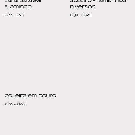
Laranja Ziggi
Seleiro – Tamanhos
Flamingo
diversos
€
2,95
–
€
5,17
€
2,10
–
€
7,49
Coleira em Couro
€
2,25
–
€
6,95