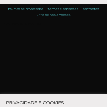
Política de Privacidade
Termos e condições
Contactos
Livro de reclamações
Neve
| Powered by
WordPress
PRIVACIDADE E COOKIES