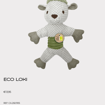
Eco Loki
€
13,95
REF:
CA.260.1105