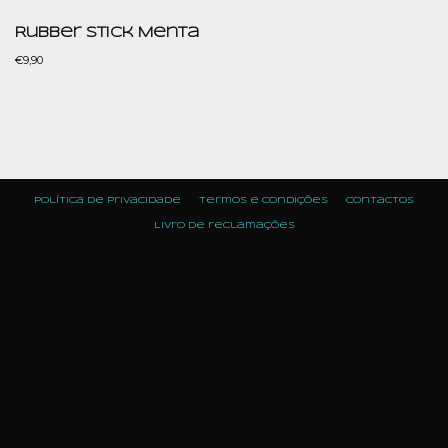
Rubber Stick Menta
€
9,90
Política de Privacidade
Termos e condições
Contactos
Livro de reclamações
Neve
| Powered by
WordPress