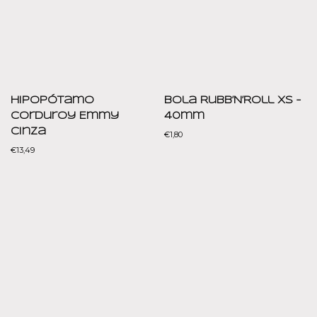
Hipopótamo
Bola Rubb’N’Roll XS –
Corduroy Emmy
40mm
Cinza
€
1,80
€
13,49