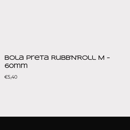
Bola Preta Rubb’N’Roll M –
60mm
€
5,40