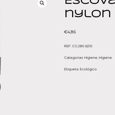
Escova
nylon
€
4,86
REF:
CG.280.6210
Categorias:
Higiene
,
Higiene
Etiqueta:
Ecológico