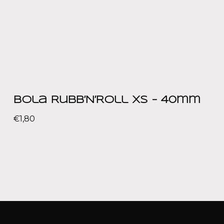
Bola Rubb’N’Roll XS – 40mm
€
1,80