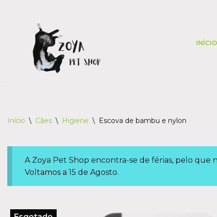
Skip
to
INÍCIO
content
Início
\
Cães
\
Higiene
\
Escova de bambu e nylon
A Zoya Pet Shop encontra-se de férias, pelo que
Voltamos a 15 de Agosto.
Esgotado