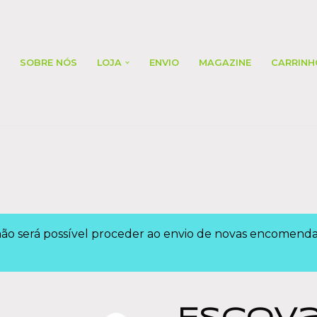
SOBRE NÓS
LOJA
ENVIO
MAGAZINE
CARRINH
 não será possível proceder ao envio de novas encomen