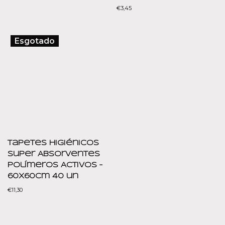
€
3,45
Esgotado
Tapetes Higiénicos
Super Absorventes
Polímeros Activos –
60x60cm 40 un
€
11,30