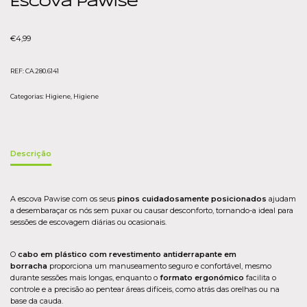
Escova Pawise
€
4,99
REF:
CA.280.6141
Categorias:
Higiene
,
Higiene
Descrição
A escova Pawise com os seus
pinos cuidadosamente posicionados
ajudam
a desembaraçar os nós sem puxar ou causar desconforto, tornando-a ideal para
sessões de escovagem diárias ou ocasionais.
O
cabo em plástico com revestimento antiderrapante em
borracha
proporciona um manuseamento seguro e confortável, mesmo
durante sessões mais longas, enquanto o
formato ergonómico
facilita o
controle e a precisão ao pentear áreas difíceis, como atrás das orelhas ou na
base da cauda.