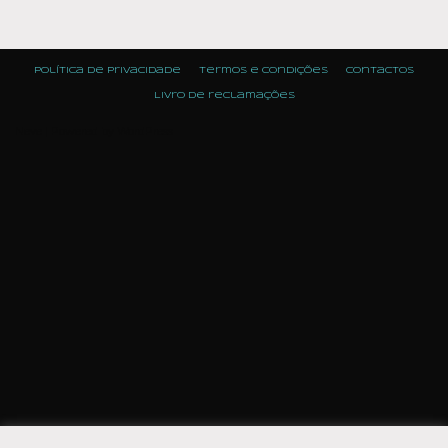
Política de Privacidade
Termos e condições
Contactos
Livro de reclamações
Neve
| Powered by
WordPress