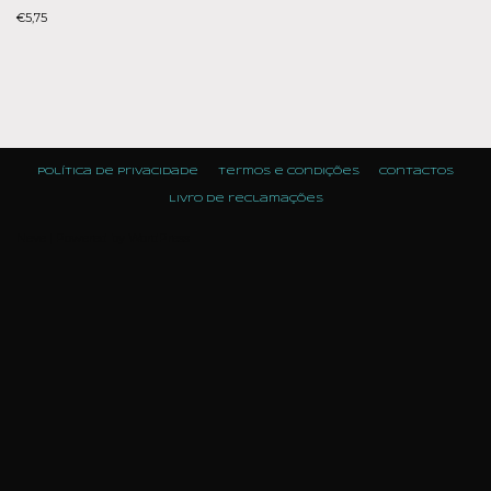
€
5,75
Política de Privacidade
Termos e condições
Contactos
Livro de reclamações
Neve
| Powered by
WordPress