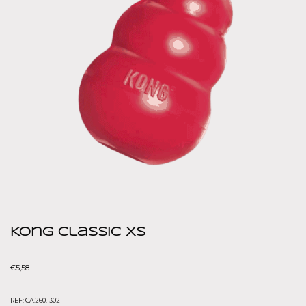
Kong Classic XS
€
5,58
REF:
CA.260.1302