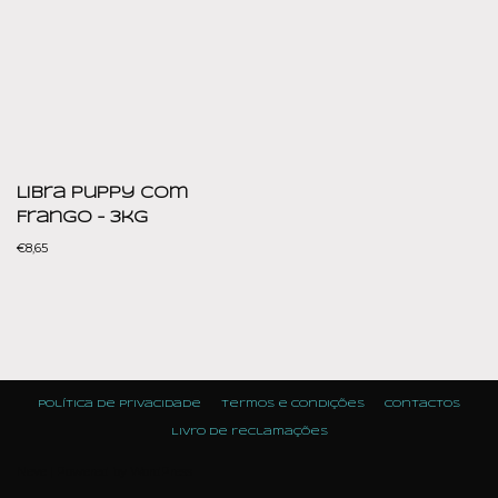
Libra Puppy com
Frango – 3kg
€
8,65
Política de Privacidade
Termos e condições
Contactos
Livro de reclamações
Neve
| Powered by
WordPress