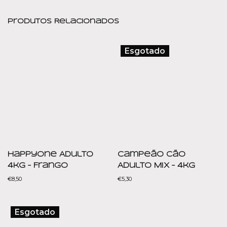
Produtos Relacionados
Esgotado
HappyOne Adulto
Campeão Cão
4kg – Frango
Adulto Mix – 4kg
€
8,50
€
5,30
Esgotado