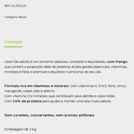
REF:
CA.210.1220
Categoria:
Ração
Descrição
Libra Cão adulto é um alimento saboroso, completo e equilibrado,
com frango
,
que contém a proporção ideal de proteína, ácidos gordos essenciais, vitaminas,
minerais e fibra, e promove o equilíbrio nutricional do seu cão.
Fórmula rica em vitaminas e minerais
: Com vitaminas A, D e E, ferro, zinco,
manganês, cobre, iodo e selénio.
Com vitamina D e minerais, que contribuem para dentes e ossos fortes.
Com
24% de proteína
para ajudar a manter uma boa musculatura.
Sem corantes, conservantes, nem aromas artificiais
Embalagem de 3 kg.