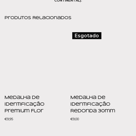
CONTINENTAL).
Produtos Relacionados
Esgotado
Medalha de
Medalha de
Identificação
Identificação
Premium Flor
Redonda 30mm
€
9,95
€
9,00