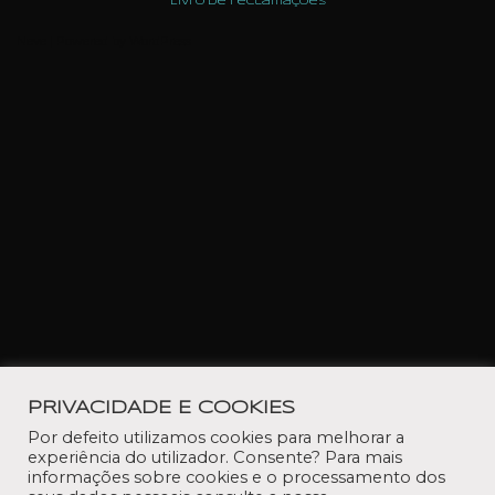
Livro de reclamações
Neve
| Powered by
WordPress
PRIVACIDADE E COOKIES
Por defeito utilizamos cookies para melhorar a
experiência do utilizador. Consente? Para mais
informações sobre cookies e o processamento dos