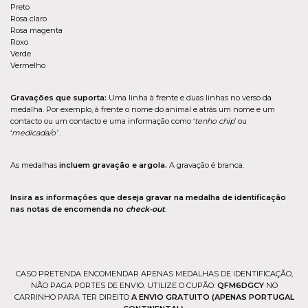
Preto
Rosa claro
Rosa magenta
Roxo
Verde
Vermelho
Gravações que suporta:
Uma linha à frente e duas linhas no verso da
medalha. Por exemplo, à frente o nome do animal e atrás um nome e um
contacto ou um contacto e uma informação como ‘
tenho chip
’ ou
‘
medicada/o’
.
As medalhas
incluem gravação e argola.
A gravação é branca.
Insira as informações que deseja gravar na medalha de identificação
nas notas de encomenda no
check-out
.
CASO PRETENDA ENCOMENDAR APENAS MEDALHAS DE IDENTIFICAÇÃO,
NÃO PAGA PORTES DE ENVIO. UTILIZE O CUPÃO:
QFM6DGCY
NO
CARRINHO PARA TER DIREITO
A ENVIO GRATUITO (APENAS PORTUGAL