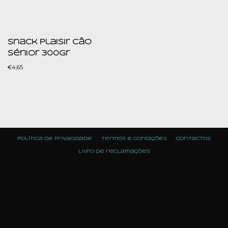
Snack Plaisir Cão
Sénior 300gr
€
4,65
Política de Privacidade
Termos e condições
Contactos
Livro de reclamações
Neve
| Powered by
WordPress