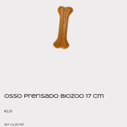
Osso prensado Biozoo 17 cm
€
2,25
REF:
CA.210.7107