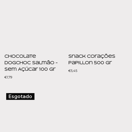
Chocolate
Snack Corações
DogChoc Salmão –
Papillon 500 gr
Sem Açúcar 100 gr
€
5,45
€
1,79
Esgotado