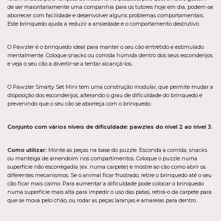
de ser maioritariamente uma companhia para os tutores hoje em dia, podem-se
aborrecer com facilidade e desenvolver alguns problemas comportamentais.
Este brinquedo ajuda a reduzir a ansiedade e o comportamento destrutivo.
O Pawzler é o brinquedo ideal para manter o seu cão entretido e estimulado
mentalmente. Coloque snacks ou comida húmida dentro dos seus esconderijos
e veja o seu cão a divertir-se a tentar alcançá-los.
O Pawzler Smarty Set Mini tem uma construção modular, que permite mudar a
disposição dos esconderijos, alterando o grau de dificuldade do brinquedo e
prevenindo que o seu cão se aborreça com o brinquedo.
Conjunto com vários níveis de dificuldade: pawzles do nível 2 ao nível 3.
Como utilizar:
Monte as peças na base do puzzle. Esconda a comida, snacks
ou manteiga de amendoim nos compartimentos. Coloque o puzzle numa
superfície não escorregadia (ex. numa carpete) e mostre ao cão como abrir os
diferentes mecanismos. Se o animal ficar frustrado, retire o brinquedo até o seu
cão ficar mais calmo. Para aumentar a dificuldade pode colocar o brinquedo
numa superfície mais alta para impedir o uso das patas, retirá-o da carpete para
que se mova pelo chão, ou rodar as peças laranjas e amarelas para dentro.