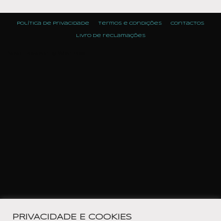
Política de Privacidade
Termos e condições
Contactos
Livro de reclamações
Neve
| Powered by
WordPress
PRIVACIDADE E COOKIES