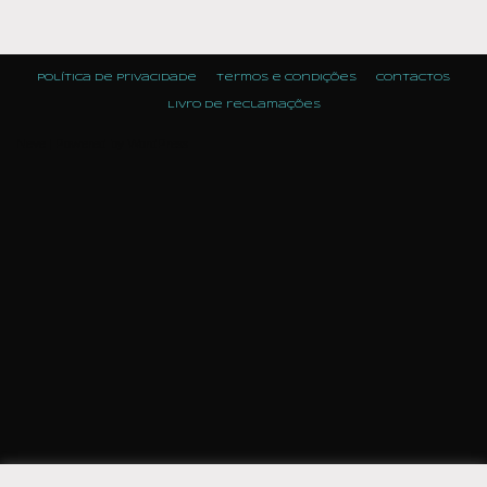
Política de Privacidade
Termos e condições
Contactos
Livro de reclamações
Neve
| Powered by
WordPress