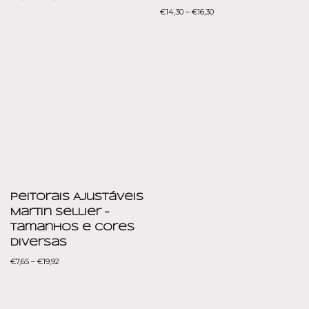
€
14,30
–
€
16,30
Peitorais Ajustáveis
Martin Sellier –
Tamanhos e cores
diversas
€
7,65
–
€
19,92