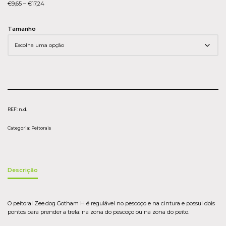
€
9,65
–
€
17,24
Tamanho
REF:
n.d.
Categoria:
Peitorais
Descrição
O peitoral Zee.dog Gotham H é regulável no pescoço e na cintura e possui dois
pontos para prender a trela: na zona do pescoço ou na zona do peito.