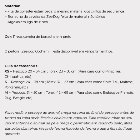
Material:
– Fita de poliéster estampada, o mesmo material dos cintos de segurança
– Borracha da caveira da Zee.Dog feita de material não tóxico
– Argolas em liga de zinco
Cor:
Preto; caveira de borracha em preto
O peitoral Zee.dog Gotham H está disponível em vários tamanhos.
Guia de tamanhos:
XS
– Pescoço: 20 – 34 cm ; Tórax: 23 – 38 cm (Para cães como Pinscher,
Chihuahua, etc)
S
– Pescoço: 24 – 38 cm ; Tórax: 32 – 53 cm (Para cães como Shih Tzu, Maltese,
Yorkshire, etc)
M
– Pescoço: 31 – 50 cm ; Tórax: 42 – 69 cm (Para cães como Buldogue Francês,
Pug, Beagle, etc)
Para medir o pescoço do animal, meça na zona do final do pescoço antes do
tronco na zona onde ficaria a coleira em repouso. Para medir o tórax do seu
cão mantenha o animal de pé e meça o perímetro em redor do peito, atrás
das patas dianteiras. Meça de forma folgada, de forma a que a fita não fique
apertada.