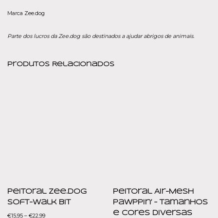
Marca Zee.dog
Parte dos lucros da Zee.dog são destinados a ajudar abrigos de animais.
Produtos Relacionados
Peitoral Zee.dog
Peitoral Air-Mesh
Soft-Walk Bit
Pawppin’ – Tamanhos
e Cores Diversas
€
15,95
–
€
22,99