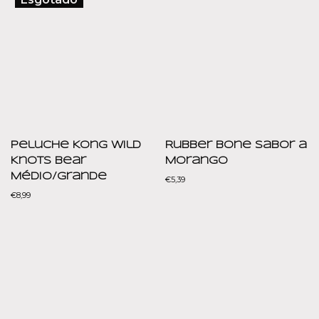
Peluche Kong Wild
Rubber Bone Sabor a
Knots Bear
Morango
Médio/Grande
€
5,39
€
8,99