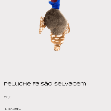
Peluche Faisão Selvagem
€
10,15
REF:
CA.260.1165