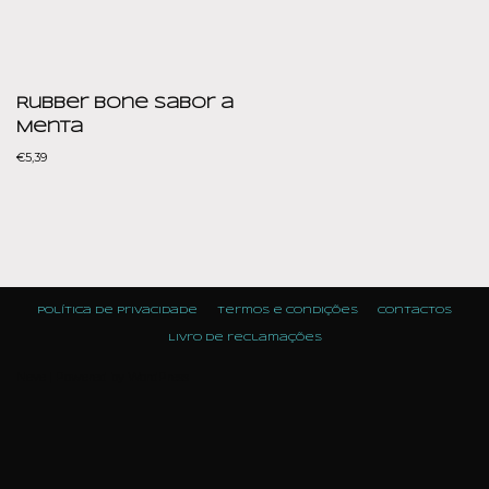
Rubber Bone Sabor a
Menta
€
5,39
Política de Privacidade
Termos e condições
Contactos
Livro de reclamações
Neve
| Powered by
WordPress