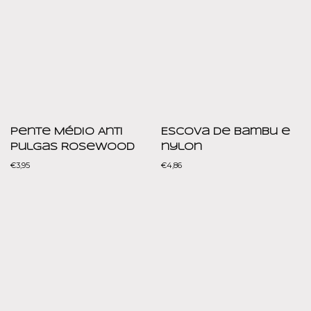
Pente Médio Anti
Escova de bambu e
Pulgas Rosewood
nylon
€
3,95
€
4,86