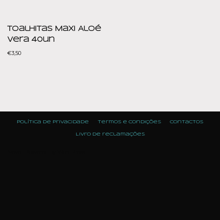
Toalhitas Maxi Aloé
Vera 40un
€
3,50
Política de Privacidade
Termos e condições
Contactos
Livro de reclamações
Neve
| Powered by
WordPress