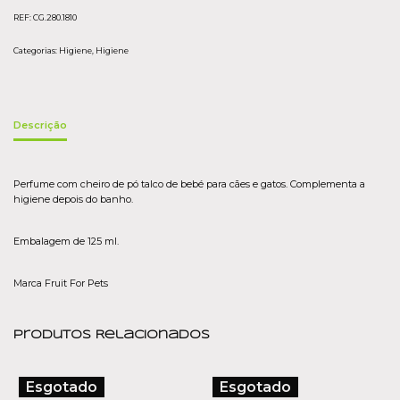
REF:
CG.280.1810
Categorias:
Higiene
,
Higiene
Descrição
Perfume com cheiro de pó talco de bebé para cães e gatos. Complementa a
higiene depois do banho.
Embalagem de 125 ml.
Marca Fruit For Pets
Produtos Relacionados
Esgotado
Esgotado