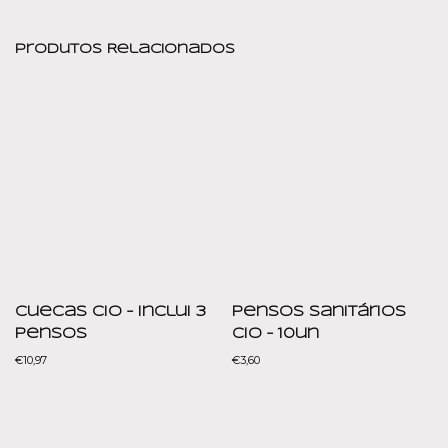
Produtos Relacionados
Cuecas Cio – Inclui 3
Pensos Sanitários
Pensos
Cio – 10un
€
10,97
€
3,60