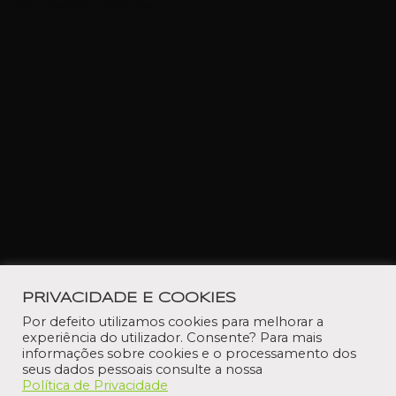
Neve
| Powered by
WordPress
PRIVACIDADE E COOKIES
Por defeito utilizamos cookies para melhorar a
experiência do utilizador. Consente? Para mais
informações sobre cookies e o processamento dos
seus dados pessoais consulte a nossa
Política de Privacidade