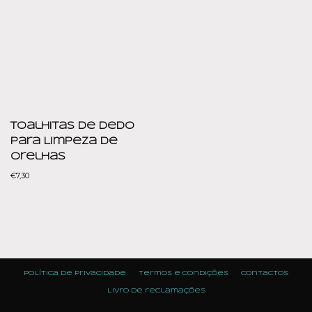
Toalhitas de Dedo
para Limpeza de
Orelhas
€
7,30
Política de Privacidade
Termos e condições
Contactos
Livro de reclamações