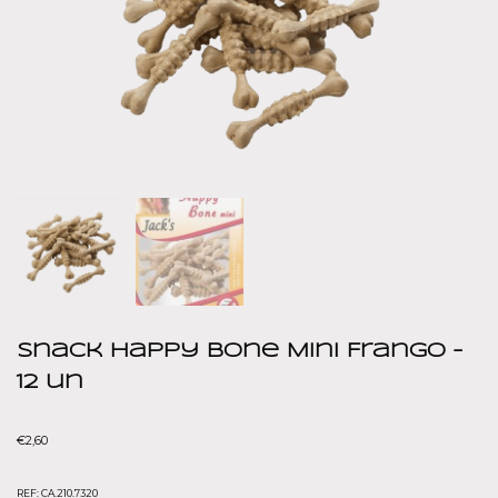
Snack Happy Bone Mini Frango –
12 un
€
2,60
REF:
CA.210.7320