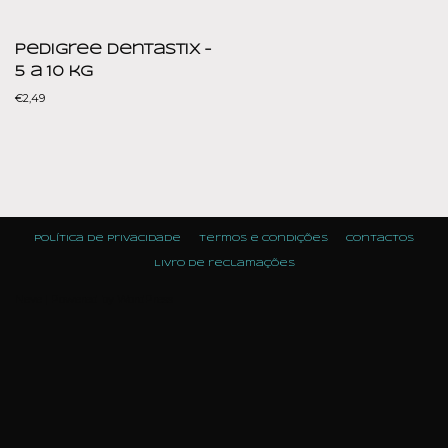
Pedigree DentaStix –
5 a 10 kg
€
2,49
Política de Privacidade
Termos e condições
Contactos
Livro de reclamações
Neve
| Powered by
WordPress