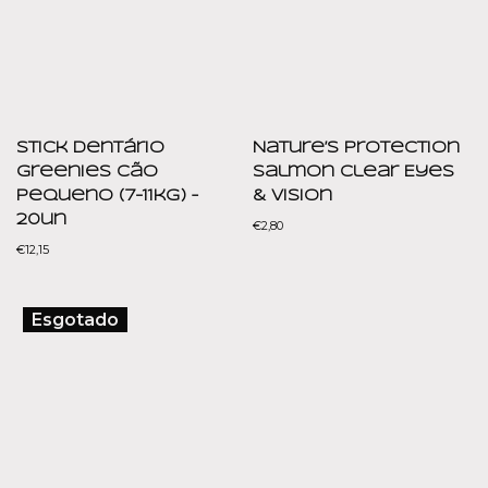
Stick Dentário
Nature’s Protection
Greenies Cão
Salmon Clear Eyes
Pequeno (7-11kg) –
& Vision
20un
€
2,80
€
12,15
Esgotado