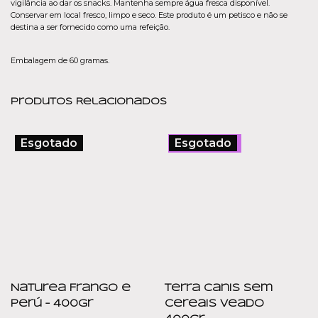
vigilância ao dar os snacks. Mantenha sempre água fresca disponível.
Conservar em local fresco, limpo e seco. Este produto é um petisco e não se
destina a ser fornecido como uma refeição.
Embalagem de 60 gramas.
Produtos Relacionados
Esgotado
Esgotado
Promoção!
Naturea Frango e
Terra Canis Sem
Perú – 400gr
Cereais Veado