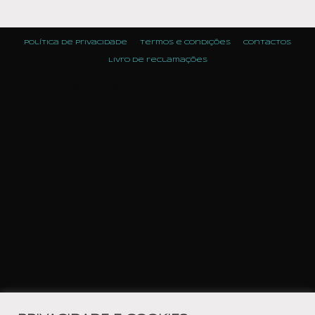
Política de Privacidade
Termos e condições
Contactos
Livro de reclamações
Neve
| Powered by
WordPress