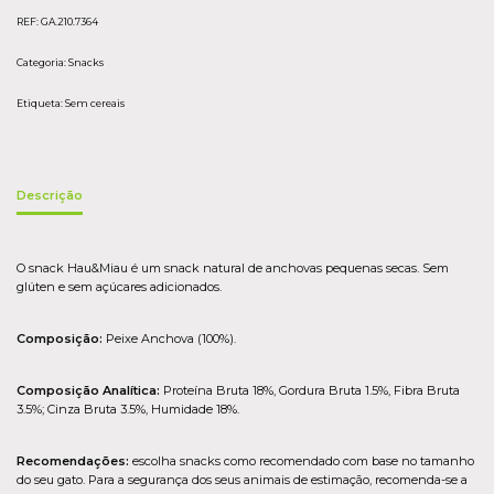
REF:
GA.210.7364
Categoria:
Snacks
Etiqueta:
Sem cereais
Descrição
O snack Hau&Miau é um snack natural de anchovas pequenas secas. Sem
glúten e sem açúcares adicionados.
Composição:
Peixe Anchova (100%).
Composição Analítica:
Proteína Bruta 18%, Gordura Bruta 1.5%, Fibra Bruta
3.5%; Cinza Bruta 3.5%, Humidade 18%.
Recomendações:
escolha snacks como recomendado com base no tamanho
do seu gato. Para a segurança dos seus animais de estimação, recomenda-se a