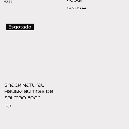
400gr
€
3,14
€
4,59
€
3,44
Esgotado
Snack Natural
Hau&Miau Tiras de
Salmão 60gr
€
2,90