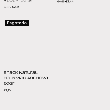
Vaca – 100 gr
€
4,59
€
3,44
€
2,84
€
2,13
Esgotado
Snack Natural
Hau&Miau Anchova
60gr
€
2,90