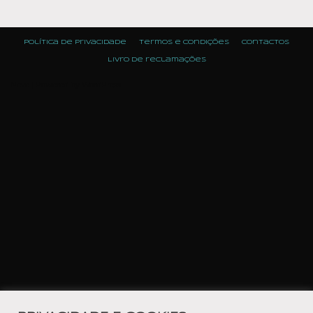
Política de Privacidade
Termos e condições
Contactos
Livro de reclamações
Neve
| Powered by
WordPress