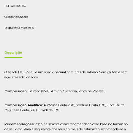
REF:
GA.210.7362
Categoria:
Snacks
Etiqueta:
Sem cereais
Descrição
O snack Hau&Miau é um snack natural com tiras de salmão. Sem glúten e sem
açúcares adicionados.
Composição:
Salmão (85%), Amido, Glicerina, Proteína Vegetal.
Composição Analítica:
Proteína Bruta 25%, Gordura Bruta 1.5%, Fibra Bruta
3%; Cinza Bruta 3%, Humidade 18%.
Recomendações:
escolha snacks como recomendado com base no tamanho
do seu gato. Para a segurança dos seus animais de estimação, recomenda-se a