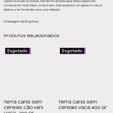
vigilância ao dar os snacks. Mantenha sempre água fresca disponível.
Conservar em local fresco, limpo e seco. Este produto é um petisco e não se
destina a ser fornecido como uma refeição.
Embalagem de 60 gramas.
Produtos Relacionados
Esgotado
Promoção!
Esgotado
Promoção!
Terra Canis Sem
Terra Canis Sem
Cereais Cão Mini
Cereais Vaca 400 gr