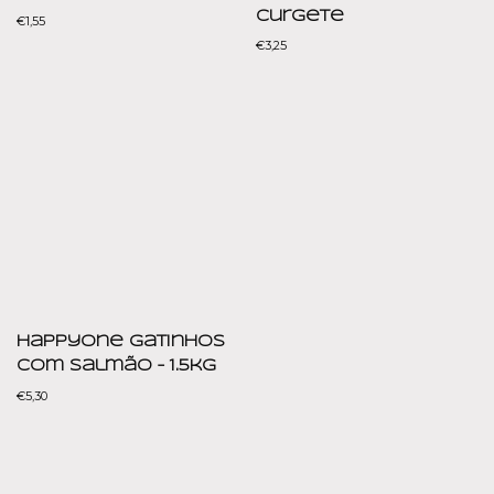
Curgete
€
1,55
€
3,25
HappyOne Gatinhos
com Salmão – 1.5kg
€
5,30