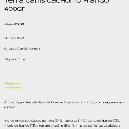
Terra Canis Cachorro Frango
400gr
€
4,40
€
3,30
REF:
CA.210.5091
Categoria:
Comida húmida
Etiqueta:
Júnior
Descrição
Alimentação Húmida Para Cachorros e Cães Jovens: Frango, abóbora, camomila
e pólen
Ingredientes: coração de galinha (34%), abóbora (14%), carne de frango (13%),
moela de frango (13%), tomate, maçã, milho, farinha de sementes de abóbora