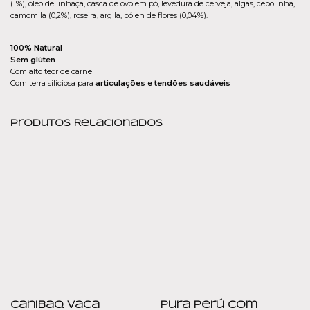
(1%), óleo de linhaça, casca de ovo em pó, levedura de cerveja, algas, cebolinha,
camomila (0,2%), roseira, argila, pólen de flores (0,04%).
100% Natural
Sem glúten
Com alto teor de carne
Com terra siliciosa para
articulações e tendões saudáveis
Produtos Relacionados
Canibaq Vaca
Pura Perú com