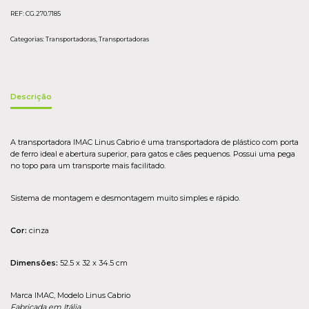
REF:
CG.270.7185
Categorias:
Transportadoras
,
Transportadoras
Descrição
A transportadora IMAC Linus Cabrio é uma transportadora de plástico com porta
de ferro ideal e abertura superior, para gatos e cães pequenos. Possui uma pega
no topo para um transporte mais facilitado.
Sistema de montagem e desmontagem muito simples e rápido.
Cor:
cinza
Dimensões:
52.5 x 32 x 34.5 cm
Marca IMAC, Modelo Linus Cabrio
Fabricada em Itália.