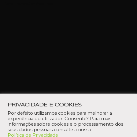
Neve
| Powered by
WordPress
PRIVACIDADE E COOKIES
Por defeito utilizamos cookies para melhorar a
experiência do utilizador. Consente? Para mais
informações sobre cookies e o processamento dos
seus dados pessoais consulte a nossa
Política de Privacidade