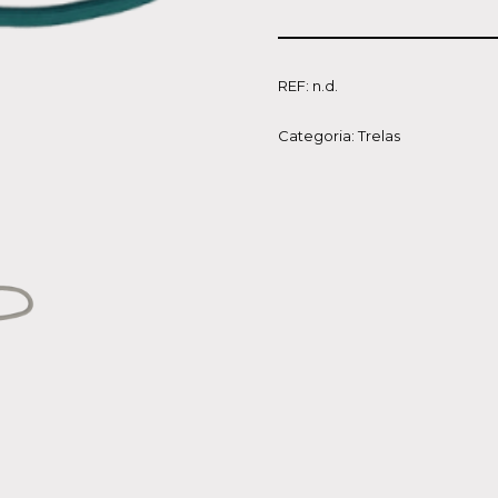
REF:
n.d.
Categoria:
Trelas