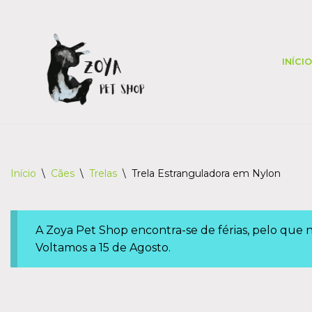
Skip
to
INÍCIO
content
Início
\
Cães
\
Trelas
\
Trela Estranguladora em Nylon
A Zoya Pet Shop encontra-se de férias, pelo que
Voltamos a 15 de Agosto.