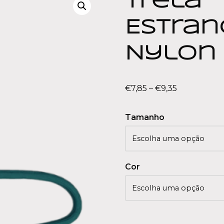
Trela
Estra
Nylon
€
7,85
–
€
9,35
Tamanho
Cor