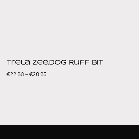
Trela Zee.dog Ruff Bit
€
22,80
–
€
28,85