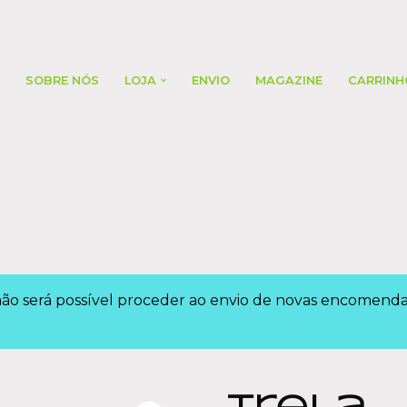
SOBRE NÓS
LOJA
ENVIO
MAGAZINE
CARRINH
 não será possível proceder ao envio de novas encomen