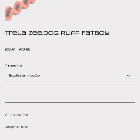
Trela Zee.dog Ruff Fatboy
€
22,80
–
€
28,85
Tamanho
REF:
CA.270.5730
Categoria:
Trelas