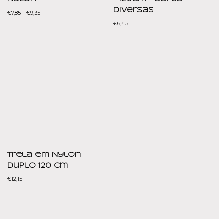
diversas
€
7,85
–
€
9,35
€
6,45
Trela em Nylon
Duplo 120 cm
€
12,15