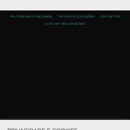
Política de Privacidade
Termos e condições
Contactos
Livro de reclamações
Neve
| Powered by
WordPress