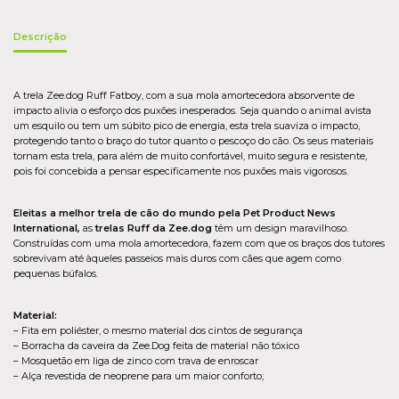
Descrição
A trela Zee.dog Ruff Fatboy, com a sua mola amortecedora absorvente de
impacto alivia o esforço dos puxões inesperados. Seja quando o animal avista
um esquilo ou tem um súbito pico de energia, esta trela suaviza o impacto,
protegendo tanto o braço do tutor quanto o pescoço do cão. Os seus materiais
tornam esta trela, para além de muito confortável, muito segura e resistente,
pois foi concebida a pensar especificamente nos puxões mais vigorosos.
Eleitas a melhor trela de cão do mundo pela Pet Product News
International,
as
trelas Ruff da Zee.dog
têm um design maravilhoso.
Construídas com uma mola amortecedora, fazem com que os braços dos tutores
sobrevivam até àqueles passeios mais duros com cães que agem como
pequenas búfalos.
Material:
– Fita em poliéster, o mesmo material dos cintos de segurança
– Borracha da caveira da Zee.Dog feita de material não tóxico
– Mosquetão em liga de zinco com trava de enroscar
– Alça revestida de neoprene para um maior conforto;