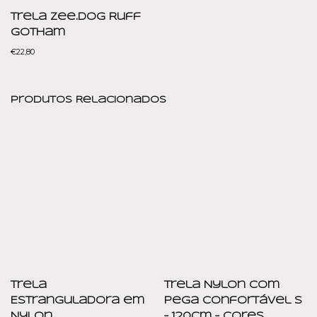
Trela Zee.dog Ruff
Gotham
€
22,80
Produtos Relacionados
Trela
Trela Nylon com
Estranguladora em
Pega Confortável S
Nylon
– 120cm – Cores