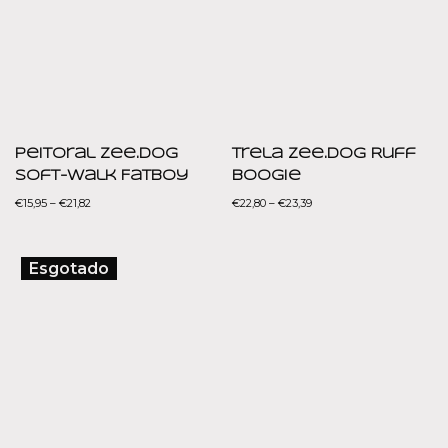
Peitoral Zee.dog
Trela Zee.dog Ruff
Soft-Walk Fatboy
Boogie
€
15,95
–
€
21,82
€
22,80
–
€
23,39
Esgotado