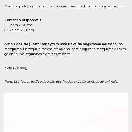
Cor:
Fita preta, com mola amortecedora e caveiras de borracha em vermelho
Tamanho disponíveis:
S
– 2 cm x 120 cm
L
– 2.5 cm x 120 cm
A trela Zee.dog Ruff Fatboy tem uma trava de segurança adicional
no
mosquetão. Enrosque a mesma até ao final para bloquear o mosquetão e assim
garantir uma segurança extra nos passeios.
Marca Zee.dog
Parte dos lucros da Zee.dog são destinados a ajudar abrigos de animais.