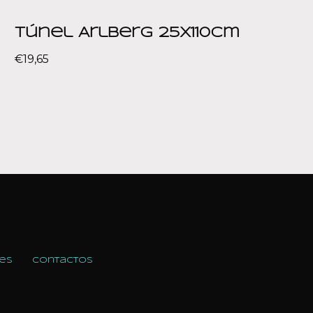
Túnel Arlberg 25x110cm
€
19,65
es
Contactos