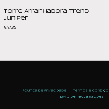
Torre Arranhadora Trend
Juniper
€
47,95
Política de Privacidade
Termos e condiçõ
Livro de reclamações
Neve
| Powered by
WordPress