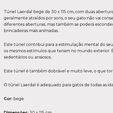
Túnel Laerdal bege de 30 x 115 cm, com duas aberturas
geralmente atraídos por sons, o seu gato não vai consegui
diferentes aberturas, mas também se poderá esconder e 
brincadeiras mais animadas.
Este túnel contribui para a estimulação mental do se
os mesmos estímulos que teriam no mundo exterior. É 
sedentários ou ansiosos.
Este túnel é também dobrável e muito leve, o que tor
O túnel Laerdal é adequado para gatos de todas as idad
Cor:
bege
Dimensões:
30 x 115 cm