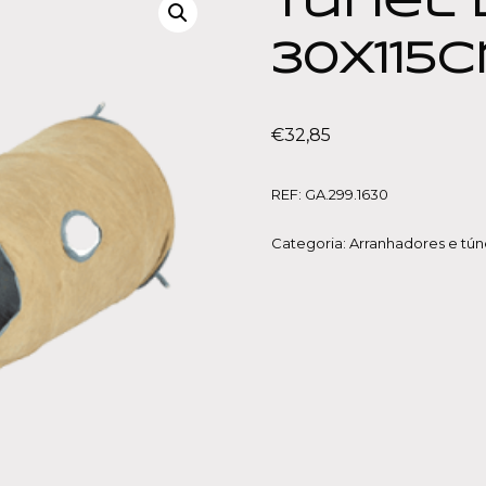
Túnel 
30x115
€
32,85
REF:
GA.299.1630
Categoria:
Arranhadores e tún