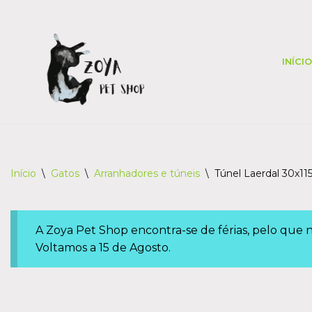
Skip
to
INÍCIO
content
Início
\
Gatos
\
Arranhadores e túneis
\
Túnel Laerdal 30x1
A Zoya Pet Shop encontra-se de férias, pelo que
Voltamos a 15 de Agosto.