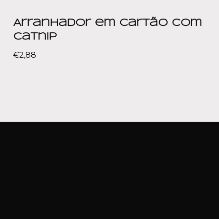
Arranhador em Cartão com
Catnip
€
2,88