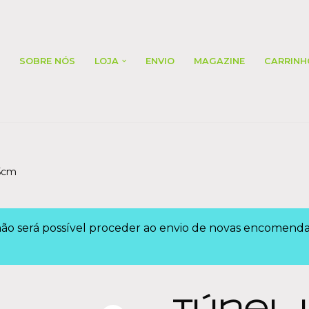
SOBRE NÓS
LOJA
ENVIO
MAGAZINE
CARRINH
15cm
 não será possível proceder ao envio de novas encomen