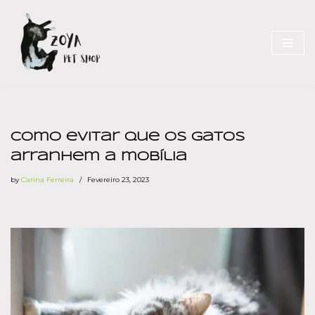
Skip
to
content
Como evitar que os gatos
arranhem a mobília
by
Carina Ferreira
Fevereiro 23, 2023