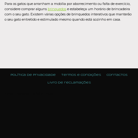
Para os gatos que arranham a mobília por aborrecimento ou falta de exercício,
considere comprar alguns
brinquedos
e estabeleça um horário de brincadeira
com o seu gato. Existem várias opções de brinquedos interativos que manterão
o seu gato entretido e estimulado mesmo quando está sozinho em casa.
Política de Privacidade
Termos e condições
Contactos
Livro de reclamações
Neve
| Powered by
WordPress