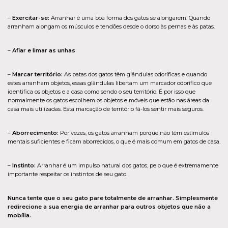
–
Exercitar-se:
Arranhar é uma boa forma dos gatos se alongarem. Quando
arranham alongam os músculos e tendões desde o dorso às pernas e às patas.
–
Afiar e limar as unhas
–
Marcar território:
As patas dos gatos têm glândulas odoríficas e quando
estes arranham objetos, essas glândulas libertam um marcador odorífico que
identifica os objetos e a casa como sendo o seu território. É por isso que
normalmente os gatos escolhem os objetos e móveis que estão nas áreas da
casa mais utilizadas. Esta marcação de território fá-los sentir mais seguros.
–
Aborrecimento:
Por vezes, os gatos arranham porque não têm estímulos
mentais suficientes e ficam aborrecidos, o que é mais comum em gatos de casa.
–
Instinto:
Arranhar é um impulso natural dos gatos, pelo que é extremamente
importante respeitar os instintos de seu gato.
Nunca tente que o seu gato pare totalmente de arranhar. Simplesmente
redirecione a sua energia de arranhar para outros objetos que não a
mobília.