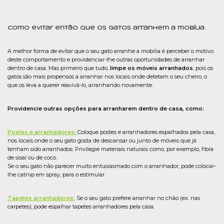
Como evitar então que os gatos arranhem a mobília
A melhor forma de evitar que o seu gato arranhe a mobília é perceber o motivo
deste comportamento e providenciar-lhe outras oportunidades de arranhar
dentro de casa. Mas primeiro que tudo,
limpe os móveis arranhados
, pois os
gatos são mais propensos a arranhar nos locais onde detetam o seu cheiro, o
que os leva a querer reavivá-lo, arranhando novamente.
Providencie outras opções para arranharem dentro de casa, como:
Postes e arranhadores:
Coloque postes e arranhadores espalhados pela casa,
nos locais onde o seu gato gosta de descansar ou junto de móveis que já
tenham sido arranhados. Privilegie materiais naturais como, por exemplo, fibra
de sisal ou de coco.
Se o seu gato não parecer muito entusiasmado com o arranhador, pode colocar-
lhe catnip em spray, para o estimular.
Tapetes arranhadores:
Se o seu gato prefere arranhar no chão (ex. nas
carpetes), pode espalhar tapetes arranhadores pela casa.