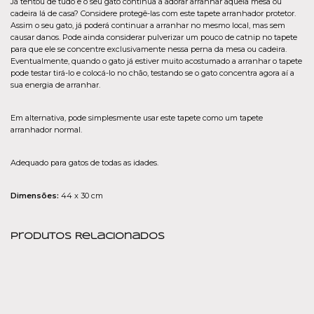
Já tentou de tudo e o seu gato continua a adorar arranhar aquela mesa ou
cadeira lá de casa? Considere protegê-las com este tapete arranhador protetor.
Assim o seu gato, já poderá continuar a arranhar no mesmo local, mas sem
causar danos. Pode ainda considerar pulverizar um pouco de catnip no tapete
para que ele se concentre exclusivamente nessa perna da mesa ou cadeira.
Eventualmente, quando o gato já estiver muito acostumado a arranhar o tapete
pode testar tirá-lo e colocá-lo no chão, testando se o gato concentra agora aí a
sua energia de arranhar.
Em alternativa, pode simplesmente usar este tapete como um tapete
arranhador normal.
Adequado para gatos de todas as idades.
Dimensões:
44 x 30 cm
Produtos Relacionados