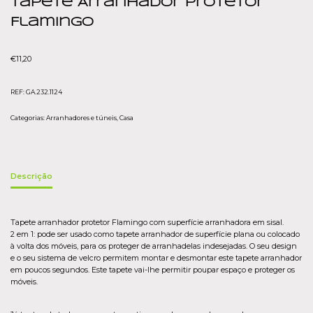
Tapete Arranhador Protetor
Flamingo
€
11,20
REF:
GA.232.1124
Categorias:
Arranhadores e túneis
,
Casa
Descrição
Tapete arranhador protetor Flamingo com superfície arranhadora em sisal.
2 em 1: pode ser usado como tapete arranhador de superfície plana ou colocado
à volta dos móveis, para os proteger de arranhadelas indesejadas. O seu design
e o seu sistema de velcro permitem montar e desmontar este tapete arranhador
em poucos segundos. Este tapete vai-lhe permitir poupar espaço e proteger os
móveis.