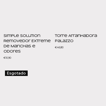
Simple Solution
Torre Arranhadora
Removedor Extreme
Palazzo
de Manchas e
€
46,80
Odores
€
10,90
Esgotado