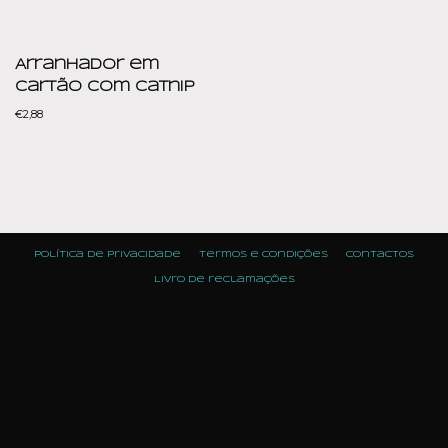
Arranhador em
Cartão com Catnip
€
2,88
Política de Privacidade
Termos e condições
Contactos
Livro de reclamações
Neve
| Powered by
WordPress