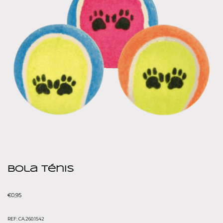
Bola ténis
€
0,95
REF:
CA.260.1542