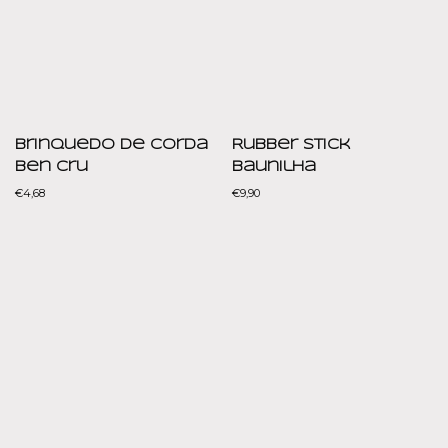
Brinquedo de corda
Rubber Stick
Ben Cru
Baunilha
€
4,68
€
9,90