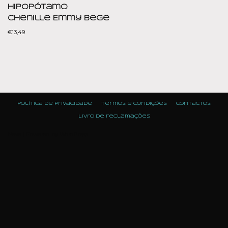
Hipopótamo
Chenille Emmy Bege
€
13,49
Política de Privacidade
Termos e condições
Contactos
Livro de reclamações
Neve
| Powered by
WordPress