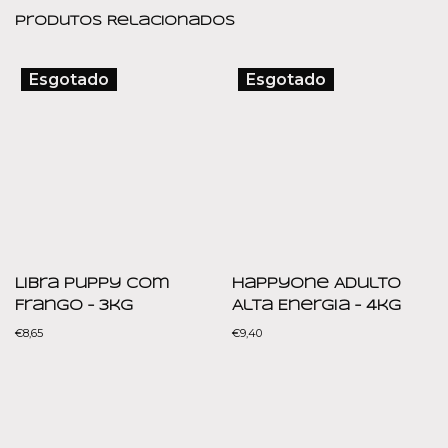
Produtos Relacionados
Esgotado
Esgotado
Libra Puppy com
HappyOne Adulto
Frango – 3kg
Alta Energia – 4kg
€
8,65
€
9,40