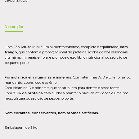
Categoria:
Ração
Descrição
Libra Cão Adulto Mini é um alimento saboroso, completo e equilibrado,
com
frango
, que contém a proporção ideal de proteína, ácidos gordos essenciais,
vitaminas, minerais e fibra, e promove o equilíbrio nutricional do seu cão de
pequeno porte.
Fórmula rica em vitaminas e minerais
: Com vitaminas A, D e E, ferro, zinco,
manganês, cobre, iodo e selénio.
Com vitamina D e minerais, que contribuem para dentes e ossos fortes.
Com
25% de proteína
para ajudar a manter o nível de atividade e uma boa
musculatura do seu cão de pequeno porte.
Sem corantes, conservantes, nem aromas artificiais.
Embalagem de 3 kg.