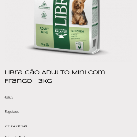
Libra Cão Adulto Mini com
Frango – 3kg
€
8,65
Esgotado
REF:
CA.210.1240