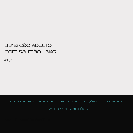
Libra Cão Adulto
com Salmão – 3kg
€
11,70
Política de Privacidade
Termos e condições
Contactos
Livro de reclamações
Neve
| Powered by
WordPress