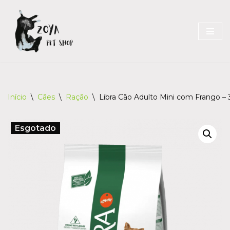
Skip
to
content
Início
\
Cães
\
Ração
\
Libra Cão Adulto Mini com Frango –
Esgotado