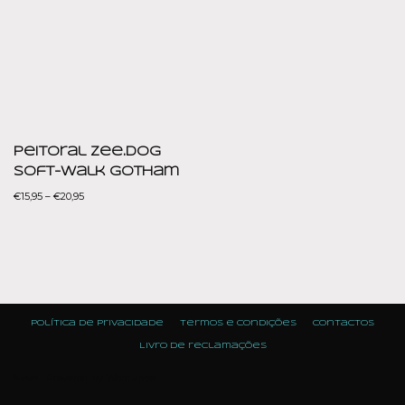
Peitoral Zee.dog
Soft-Walk Gotham
€
15,95
–
€
20,95
Política de Privacidade
Termos e condições
Contactos
Livro de reclamações
Neve
| Powered by
WordPress