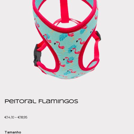
Peitoral Flamingos
€
14,10
–
€
18,95
Tamanho