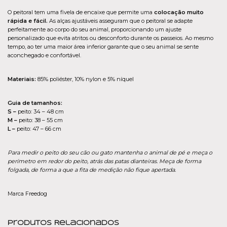
O peitoral tem uma fivela de encaixe que permite uma
colocação muito
rápida e fácil.
As alças ajustáveis asseguram que o peitoral se adapte
perfeitamente ao corpo do seu animal, proporcionando um ajuste
personalizado que evita atritos ou desconforto durante os passeios. Ao mesmo
tempo, ao ter uma maior área inferior garante que o seu animal se sente
aconchegado e confortável.
Materiais:
85% poliéster, 10% nylon e 5% níquel
Guia de tamanhos:
S –
peito: 34 – 48 cm
M –
peito: 38 – 55 cm
L –
peito: 47 – 66 cm
Para medir o peito do seu cão ou gato mantenha o animal de pé e meça o
perímetro em redor do peito, atrás das patas dianteiras. Meça de forma
folgada, de forma a que a fita de medição não fique apertada.
Marca Freedog
Produtos Relacionados