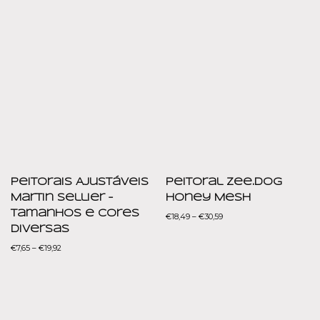
Peitorais Ajustáveis
Peitoral Zee.dog
Martin Sellier –
Honey Mesh
Tamanhos e cores
€
18,49
–
€
30,59
diversas
€
7,65
–
€
19,92