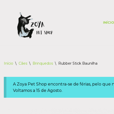
Skip
to
INÍCIO
content
Início
\
Cães
\
Brinquedos
\
Rubber Stick Baunilha
A Zoya Pet Shop encontra-se de férias, pelo que
Voltamos a 15 de Agosto.