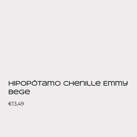
Hipopótamo Chenille Emmy
Bege
€
13,49