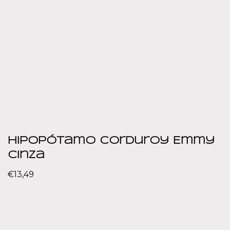
Hipopótamo Corduroy Emmy
Cinza
€
13,49