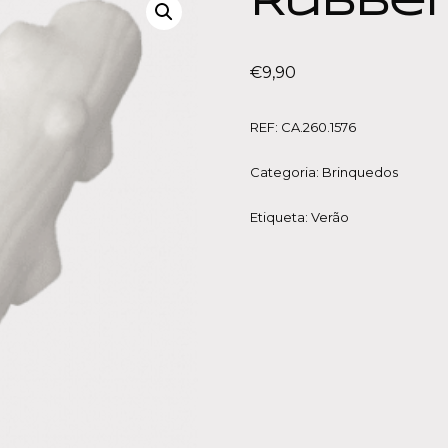
Rubber
€
9,90
REF:
CA.260.1576
Categoria:
Brinquedos
Etiqueta:
Verão