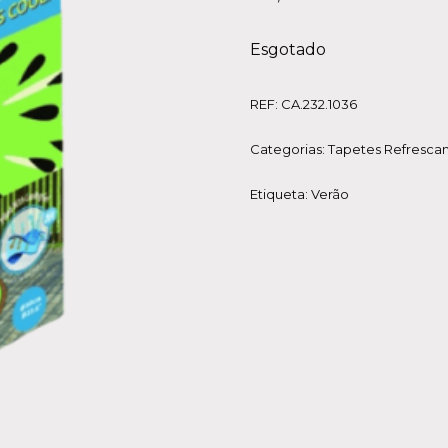
Esgotado
REF:
CA.232.1036
Categorias:
Tapetes Refrescan
Etiqueta:
Verão