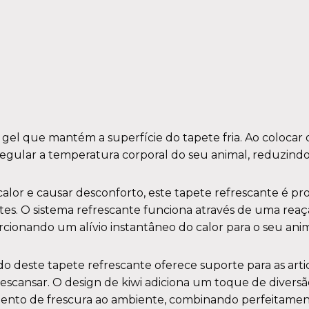
el que mantém a superfície do tapete fria. Ao colocar o 
 regular a temperatura corporal do seu animal, reduzind
lor e causar desconforto, este tapete refrescante é proj
es. O sistema refrescante funciona através de uma reaç
rcionando um alívio instantâneo do calor para o seu ani
do deste tapete refrescante oferece suporte para as art
scansar. O design de kiwi adiciona um toque de diversão
lemento de frescura ao ambiente, combinando perfeitamen