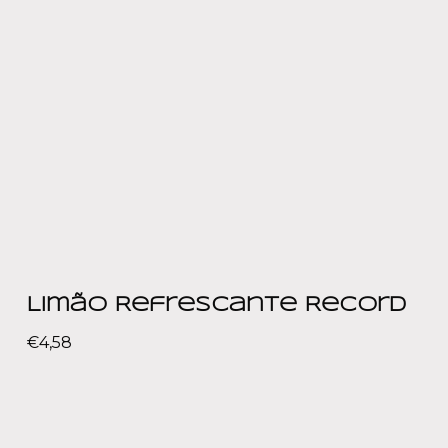
Limão Refrescante Record
€
4,58