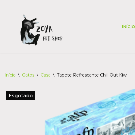
Skip
to
INÍCIO
content
Início
\
Gatos
\
Casa
\
Tapete Refrescante Chill Out Kiwi
Esgotado