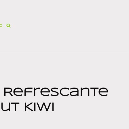
O
 Refrescante
ut Kiwi