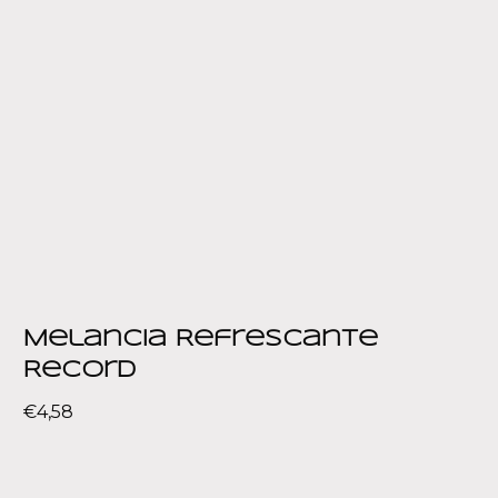
Melancia Refrescante
Record
€
4,58