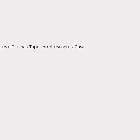
tes e Piscinas
,
Tapetes refrescantes
,
Casa