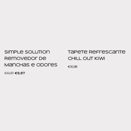
Simple Solution
Tapete Refrescante
Removedor de
Chill Out Kiwi
Manchas e Odores
€
16,98
€
10,97
€
9,87