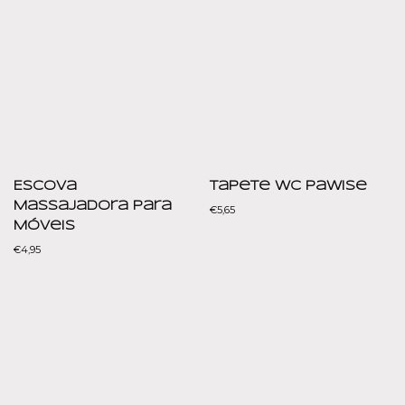
Escova
Tapete WC Pawise
Massajadora para
€
5,65
Móveis
€
4,95