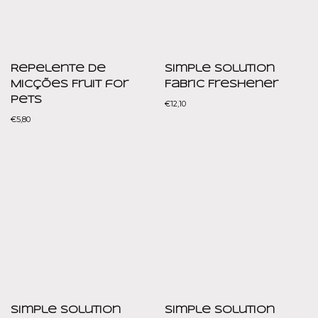
Repelente de
Simple Solution
Micções Fruit for
Fabric Freshener
Pets
€
12,10
€
5,80
Simple Solution
Simple Solution