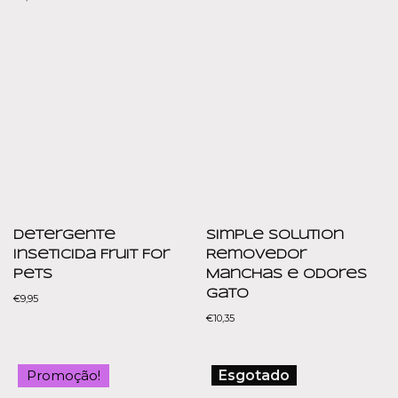
Detergente
Simple Solution
Inseticida Fruit For
Removedor
Pets
Manchas e Odores
Gato
€
9,95
€
10,35
Promoção!
Esgotado