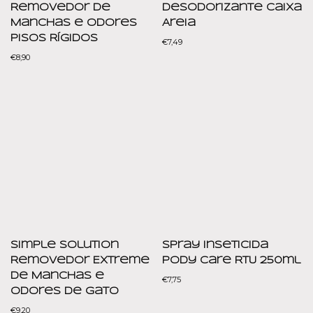
Removedor de
Desodorizante Caixa
Manchas e Odores
Areia
Pisos Rígidos
€
7,49
€
8,90
Simple Solution
Spray Inseticida
Removedor Extreme
Pody Care RTU 250ml
de Manchas e
€
7,75
Odores de Gato
€
9,20