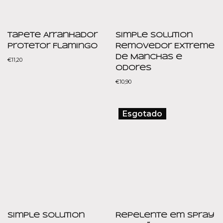
Tapete Arranhador
Simple Solution
Protetor Flamingo
Removedor Extreme
de Manchas e
€
11,20
Odores
€
10,90
Esgotado
Simple Solution
Repelente em Spray