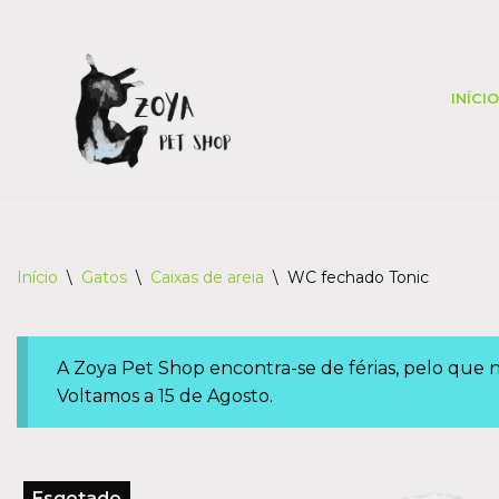
Skip
to
INÍCIO
content
Início
\
Gatos
\
Caixas de areia
\
WC fechado Tonic
A Zoya Pet Shop encontra-se de férias, pelo que
Voltamos a 15 de Agosto.
Esgotado