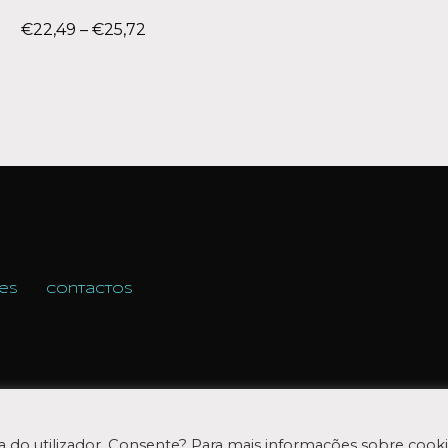
€
22,49
–
€
25,72
es
Contactos
ia do utilizador. Consente? Para mais informações sobre cooki