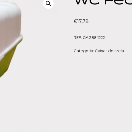
WC fec
€
17,78
REF:
GA.288.1222
Categoria:
Caixas de areia