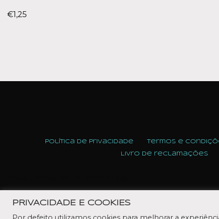
€
1,25
Política de Privacidade
Termos e condiçõ
Livro de reclamações
Neve
| Powered by
WordPress
PRIVACIDADE E COOKIES
Por defeito utilizamos cookies para melhorar a experiênc