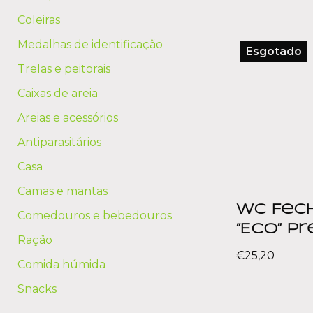
Coleiras
Medalhas de identificação
Esgotado
Trelas e peitorais
Caixas de areia
Areias e acessórios
Antiparasitários
Casa
Camas e mantas
WC Fec
Comedouros e bebedouros
“Eco” P
Ração
€
25,20
Comida húmida
Snacks