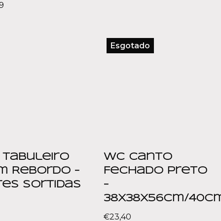
9
Esgotado
 Tabuleiro
WC Canto
m Rebordo –
Fechado Preto
es Sortidas
–
38x38x56cm/40c
€
23,40