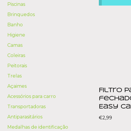
Piscinas
Brinquedos
Banho
Higiene
Camas
Coleiras
Peitorais
Trelas
Açaimes
Filtro 
Acessórios para carro
fechad
Transportadoras
Easy Ca
Antiparasitários
€
2,99
Medalhas de identificação