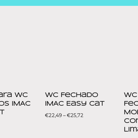
para WC
WC Fechado
WC
os IMAC
IMAC Easy Cat
Fe
t
Mod
€
22,49
–
€
25,72
Co
Lim