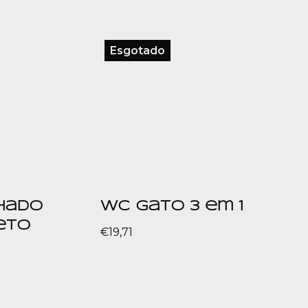
Esgotado
hado
WC Gato 3 em 1
reto
€
19,71