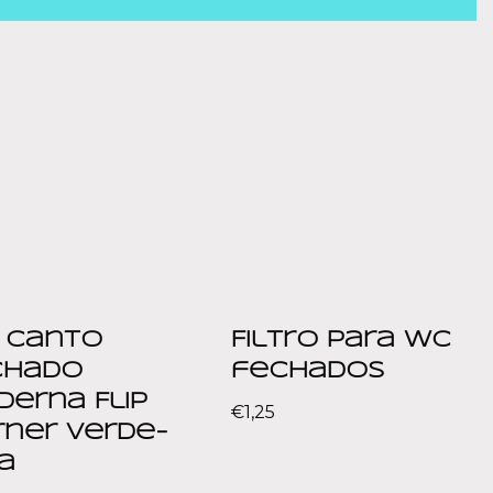
 Canto
Filtro para WC
chado
fechados
erna Flip
€
1,25
rner Verde-
a