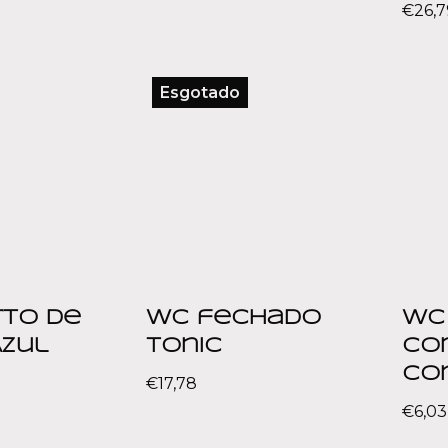
€
26,7
Esgotado
rto de
WC fechado
WC
Azul
Tonic
co
Cor
€
17,78
€
6,03