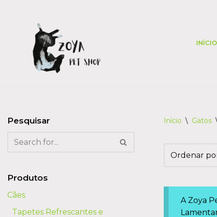
Skip
to
INÍCIO
content
Pesquisar
Início
\
Gatos
Produtos
Cães
A Zoya Pe
Tapetes Refrescantes e
Lamentam