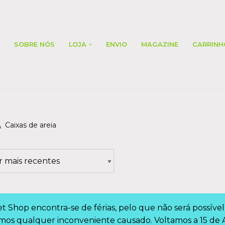
SOBRE NÓS
LOJA
ENVIO
MAGAZINE
CARRINH
\
Caixas de areia
t Shop encontra-se de férias, pelo que não será possív
os qualquer inconveniente causado. Voltamos a 15 de 