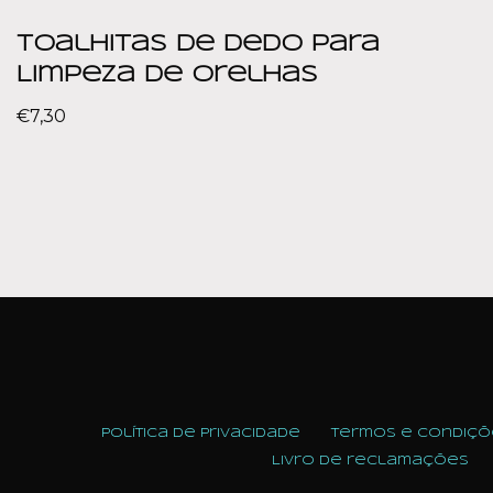
Toalhitas de Dedo para
Limpeza de Orelhas
€
7,30
Política de Privacidade
Termos e condiçõ
Livro de reclamações