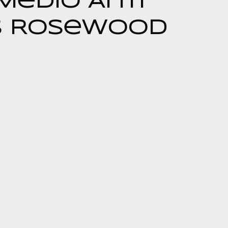
Médio Anti
s Rosewood