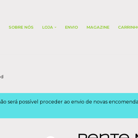
SOBRE NÓS
LOJA
ENVIO
MAGAZINE
CARRINH
od
 não será possível proceder ao envio de novas encomen