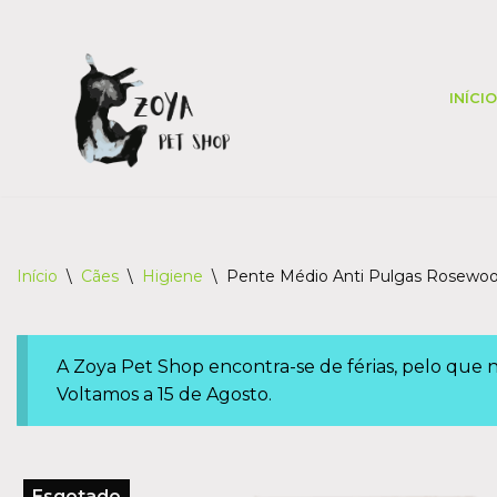
Skip
to
INÍCIO
content
Início
\
Cães
\
Higiene
\
Pente Médio Anti Pulgas Rosewo
A Zoya Pet Shop encontra-se de férias, pelo que
Voltamos a 15 de Agosto.
Esgotado