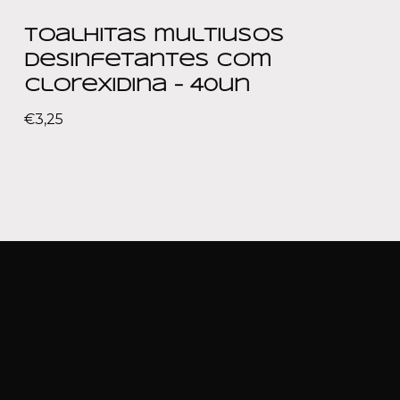
Toalhitas multiusos
desinfetantes com
clorexidina – 40un
€
3,25