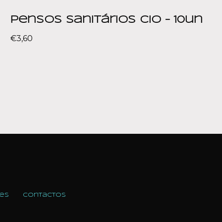
Pensos Sanitários Cio – 10un
€
3,60
es
Contactos