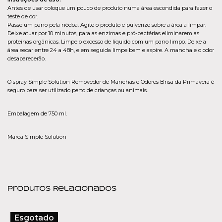
Antes de usar coloque um pouco de produto numa área escondida para fazer o
teste de cor.
Passe um pano pela nódoa. Agite o produto e pulverize sobre a área a limpar.
Deixe atuar por 10 minutos, para as enzimas e pró-bactérias eliminarem as
proteínas orgânicas. Limpe o excesso de líquido com um pano limpo. Deixe a
área secar entre 24 a 48h, e em seguida limpe bem e aspire. A mancha e o odor
desaparecerão.
O spray Simple Solution Removedor de Manchas e Odores Brisa da Primavera é
seguro para ser utilizado perto de crianças ou animais.
Embalagem de 750 ml.
Marca Simple Solution
Produtos Relacionados
Esgotado