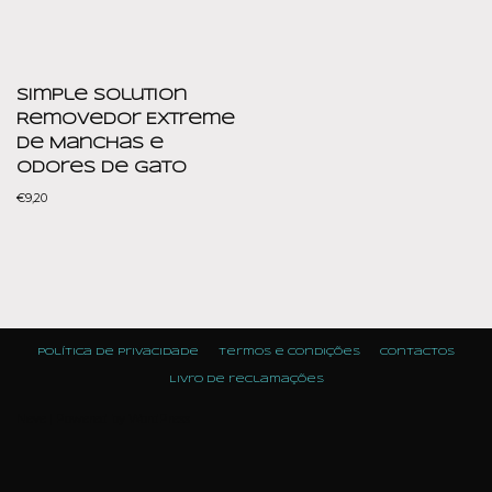
Simple Solution
Removedor Extreme
de Manchas e
Odores de Gato
€
9,20
Política de Privacidade
Termos e condições
Contactos
Livro de reclamações
Neve
| Powered by
WordPress