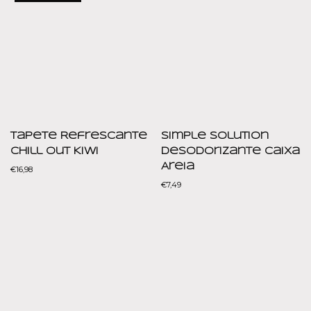
Tapete Refrescante
Simple Solution
Chill Out Kiwi
Desodorizante Caixa
Areia
€
16,98
€
7,49