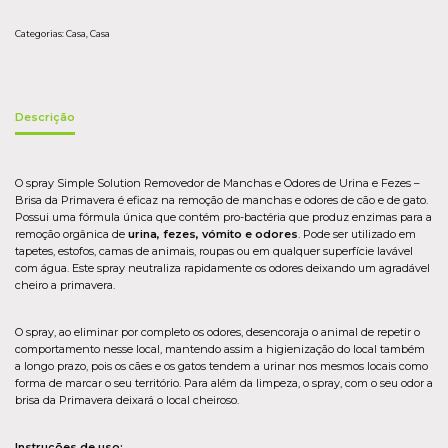
Categorias:
Casa
,
Casa
Descrição
O spray Simple Solution Removedor de Manchas e Odores de Urina e Fezes –
Brisa da Primavera é eficaz na remoção de manchas e odores de cão e de gato.
Possui uma fórmula única que contém pro-bactéria que produz enzimas para a
remoção orgânica de
urina, fezes, vómito e odores
. Pode ser utilizado em
tapetes, estofos, camas de animais, roupas ou em qualquer superfície lavável
com água. Este spray neutraliza rapidamente os odores deixando um agradável
cheiro a primavera.
O spray, ao eliminar por completo os odores, desencoraja o animal de repetir o
comportamento nesse local, mantendo assim a higienização do local também
a longo prazo, pois os cães e os gatos tendem a urinar nos mesmos locais como
forma de marcar o seu território. Para além da limpeza, o spray, com o seu odor a
brisa da Primavera deixará o local cheiroso.
Instruções de uso: