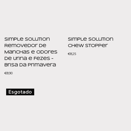
Simple Solution
Simple Solution
Removedor de
Chew Stopper
Manchas e Odores
€
8,25
de Urina e Fezes –
Brisa da Primavera
€
8,90
Esgotado