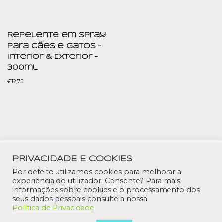
Repelente em Spray
Para Cães e Gatos –
Interior & Exterior –
300ml
€
12,75
Política de Privacidade
Termos e condições
Contactos
PRIVACIDADE E COOKIES
Livro de reclamações
Por defeito utilizamos cookies para melhorar a
experiência do utilizador. Consente? Para mais
Neve
| Powered by
WordPress
informações sobre cookies e o processamento dos
seus dados pessoais consulte a nossa
Política de Privacidade