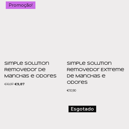
Promoção!
Simple Solution
Simple Solution
Removedor de
Removedor Extreme
Manchas e Odores
de Manchas e
Odores
€
10,97
€
9,87
€
10,90
Esgotado