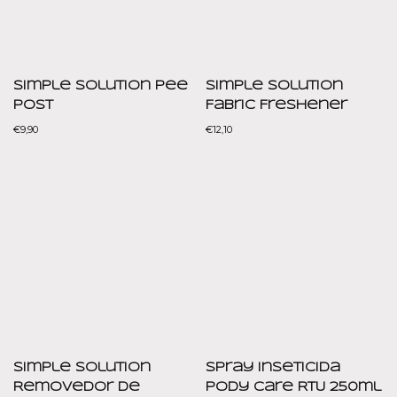
Simple Solution Pee
Simple Solution
Post
Fabric Freshener
€
9,90
€
12,10
Simple Solution
Spray Inseticida
Removedor de
Pody Care RTU 250ml