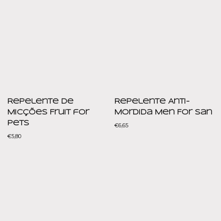
Repelente de
Repelente Anti-
Micções Fruit for
Mordida Men For San
Pets
€
6,65
€
5,80