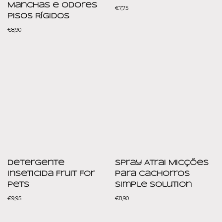
Manchas e Odores
€
7,75
Pisos Rígidos
€
8,90
Detergente
Spray Atrai Micções
Inseticida Fruit For
para Cachorros
Pets
Simple Solution
€
9,95
€
8,90