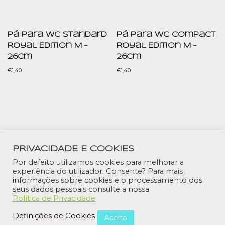
Pá para WC Standard
Pá para WC Compact
Royal Edition M –
Royal Edition M –
26cm
26cm
€
1,40
€
1,40
Política de Privacidade
Termos e condições
Contactos
PRIVACIDADE E COOKIES
Livro de reclamações
Por defeito utilizamos cookies para melhorar a
experiência do utilizador. Consente? Para mais
Neve
| Powered by
WordPress
informações sobre cookies e o processamento dos
seus dados pessoais consulte a nossa
Política de Privacidade
Definições de Cookies
Aceito