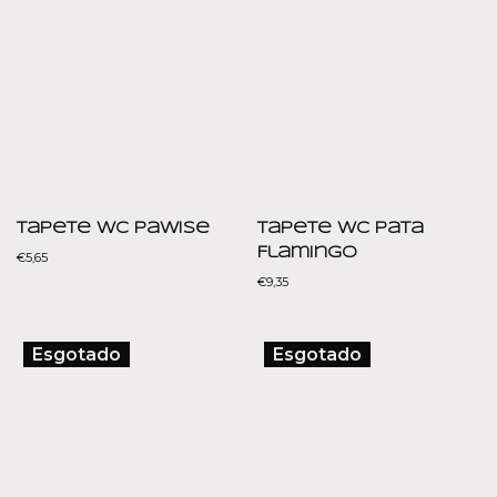
Tapete WC Pawise
Tapete WC Pata
Flamingo
€
5,65
€
9,35
Esgotado
Esgotado