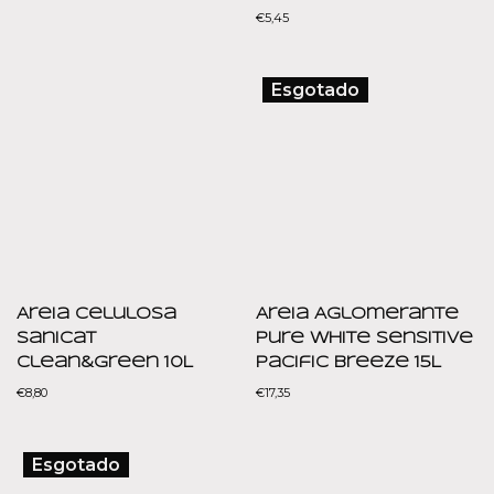
€
5,45
Esgotado
Areia Celulosa
Areia Aglomerante
Sanicat
Pure White Sensitive
Clean&Green 10L
Pacific Breeze 15L
€
8,80
€
17,35
Esgotado