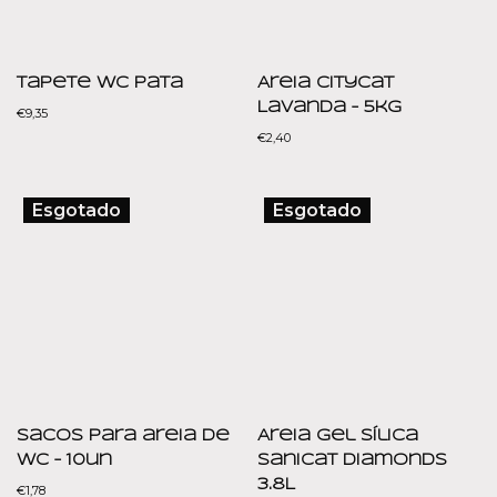
Tapete WC Pata
Areia CityCat
Lavanda – 5kg
€
9,35
€
2,40
Esgotado
Esgotado
Sacos para areia de
Areia Gel Sílica
wc – 10un
Sanicat Diamonds
3.8L
€
1,78