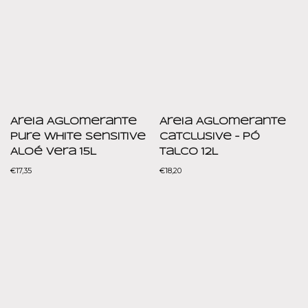
Areia Aglomerante
Areia Aglomerante
Pure White Sensitive
CatClusive – Pó
Aloé Vera 15L
Talco 12L
€
17,35
€
18,20