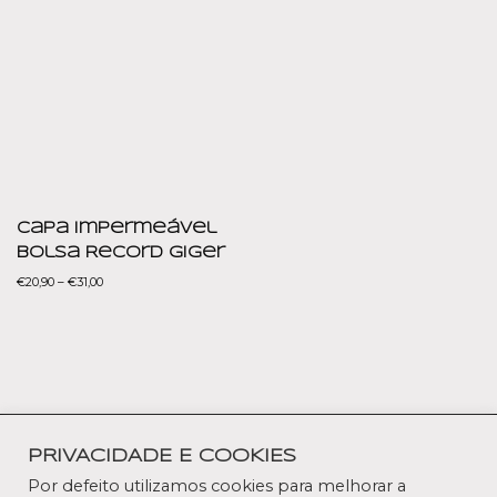
Capa Impermeável
Bolsa Record Giger
€
20,90
–
€
31,00
Política de Privacidade
Termos e condições
Contactos
PRIVACIDADE E COOKIES
Livro de reclamações
Por defeito utilizamos cookies para melhorar a